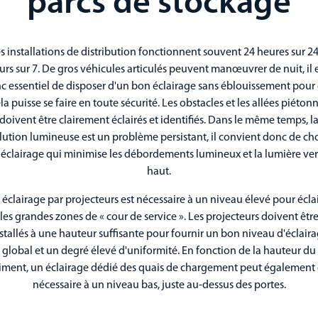
parcs de stockage
s installations de distribution fonctionnent souvent 24 heures sur 24
urs sur 7. De gros véhicules articulés peuvent manœuvrer de nuit, il 
c essentiel de disposer d'un bon éclairage sans éblouissement pour
la puisse se faire en toute sécurité. Les obstacles et les allées piéton
doivent être clairement éclairés et identifiés. Dans le même temps, l
lution lumineuse est un problème persistant, il convient donc de cho
éclairage qui minimise les débordements lumineux et la lumière ver
haut.
éclairage par projecteurs est nécessaire à un niveau élevé pour écla
les grandes zones de « cour de service ». Les projecteurs doivent êtr
stallés à une hauteur suffisante pour fournir un bon niveau d'éclair
global et un degré élevé d'uniformité. En fonction de la hauteur du
iment, un éclairage dédié des quais de chargement peut également 
nécessaire à un niveau bas, juste au-dessus des portes.