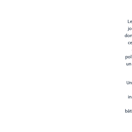
Le
jo
don
ce
pol
un 
Un 
in
bât