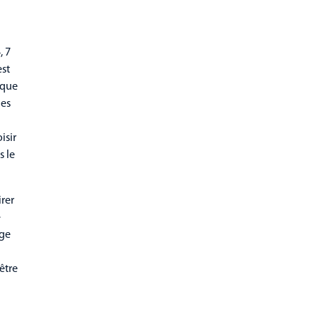
, 7
est
 que
nes
a
isir
s le
irer
e
age
être