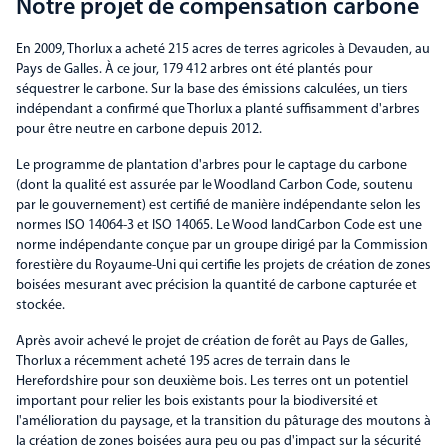
Notre projet de compensation carbone
En 2009, Thorlux a acheté 215 acres de terres agricoles à Devauden, au
Pays de Galles. À ce jour, 179 412 arbres ont été plantés pour
séquestrer le carbone. Sur la base des émissions calculées, un tiers
indépendant a confirmé que Thorlux a planté suffisamment d'arbres
pour être neutre en carbone depuis 2012.
Le programme de plantation d'arbres pour le captage du carbone
(dont la qualité est assurée par le Woodland Carbon Code, soutenu
par le gouvernement) est certifié de manière indépendante selon les
normes ISO 14064-3 et ISO 14065. Le Wood landCarbon Code est une
norme indépendante conçue par un groupe dirigé par la Commission
forestière du Royaume-Uni qui certifie les projets de création de zones
boisées mesurant avec précision la quantité de carbone capturée et
stockée.
Après avoir achevé le projet de création de forêt au Pays de Galles,
Thorlux a récemment acheté 195 acres de terrain dans le
Herefordshire pour son deuxième bois. Les terres ont un potentiel
important pour relier les bois existants pour la biodiversité et
l'amélioration du paysage, et la transition du pâturage des moutons à
la création de zones boisées aura peu ou pas d'impact sur la sécurité