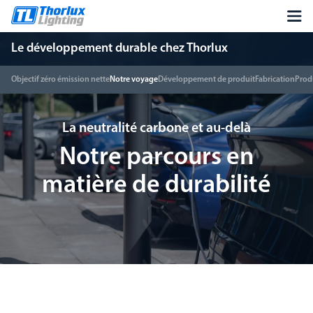
Le développement durable chez Thorlux
Objectif zéro émission nette
Notre voyage
Développement de produit
Fabrication
Produ
La neutralité carbone et au-delà
Notre parcours en
matière de durabilité