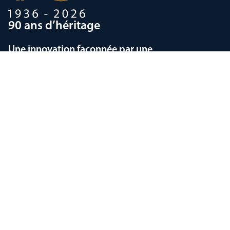
90 ans d’héritage
Une innovation façonnée par une
histoire d’exception
Politique de confidentialité
Déclarations sur l'esclavage
moderne
Conditions
Code de Conduite du Fournisseur
Copyright © 1998-2026
Thorlux Lighting
Sélection actuelle du pays