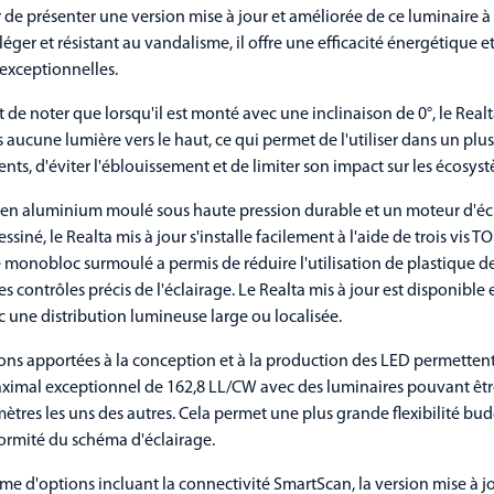
r de présenter une version mise à jour et améliorée de ce luminaire à 
éger et résistant au vandalisme, il offre une efficacité énergétique e
exceptionnelles.
t de noter que lorsqu'il est monté avec une inclinaison de 0°, le Real
 aucune lumière vers le haut, ce qui permet de l'utiliser dans un plus
ts, d'éviter l'éblouissement et de limiter son impact sur les écosys
 en aluminium moulé sous haute pression durable et un moteur d'éc
iné, le Realta mis à jour s'installe facilement à l'aide de trois vis 
 monobloc surmoulé a permis de réduire l'utilisation de plastique d
s contrôles précis de l'éclairage. Le Realta mis à jour est disponible 
c une distribution lumineuse large ou localisée.
ons apportées à la conception et à la production des LED permettent
imal exceptionnel de 162,8 LL/CW avec des luminaires pouvant êtr
mètres les uns des autres. Cela permet une plus grande flexibilité bu
ormité du schéma d'éclairage.
 d'options incluant la connectivité SmartScan, la version mise à j