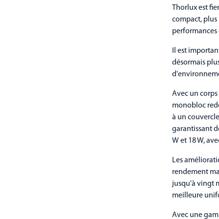
Thorlux est fie
compact, plus l
performances 
Il est importan
désormais plus
d'environnemen
Avec un corps
monobloc redess
à un couvercle
garantissant de
W et 18 W, ave
Les améliorati
rendement max
jusqu'à vingt 
meilleure unif
Avec une gamme