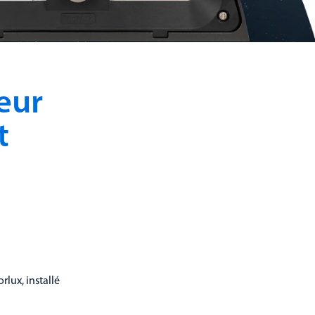
eur
t
lux, installé