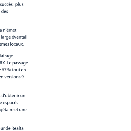
succès : plus
t des
ta n'émet
 large éventail
tèmes locaux.
lairage
TORX. Le passage
e 67 % tout en
en versions 9
 d'obtenir un
e espacés
dgétaire et une
our de Realta