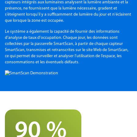
capteurs intégrés aux luminaires analysent la lumière ambiante et la
présence, ne fournissent que la lumière nécessaire, gradent et
s’éteignent lorsqu'il y a suffisamment de lumière du jour et n'éclairent
que lorsque la zone est occupée.
Le système a également la capacité de fournir des informations
d’analyse de taux d'occupation. Chaque jour, les données sont
collectées par la passerelle SmartScan, à partir de chaque capteur
SmartScan, transmises et retranscrites sur le site Web de SmartScan,
ce qui permet de surveiller et analyser l’utilisation de l’espace, les
consommations et les éventuels défauts.
90 %