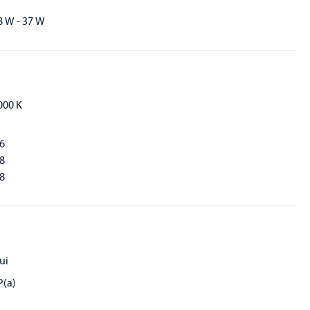
8 W - 37 W
000 K
,6
,8
,8
ui
P(a)