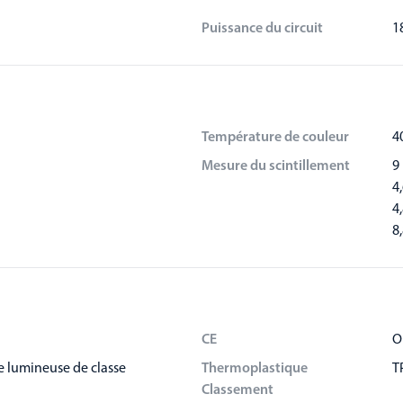
Puissance du circuit
1
Température de couleur
4
Mesure du scintillement
9
4
4
8
CE
O
e lumineuse de classe
Thermoplastique
T
Classement