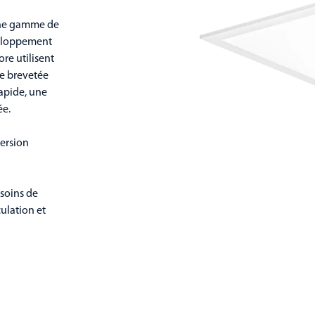
 une gamme de
veloppement
ore utilisent
ie brevetée
apide, une
ée.
version
 soins de
culation et