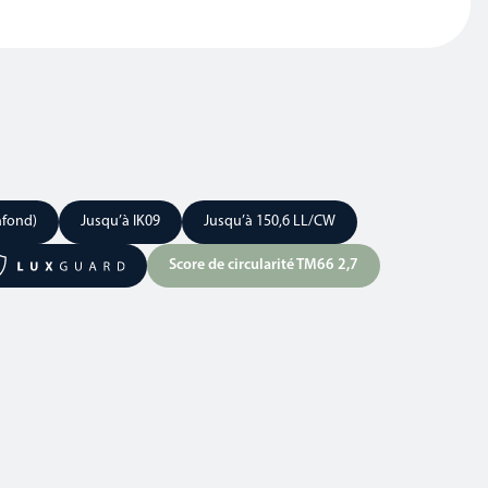
afond)
Jusqu’à IK09
Jusqu’à 150,6 LL/CW
Score de circularité TM66 2,7