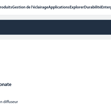
roduits
Gestion de l’éclairage
Applications
Explorer
Durabilité
Enter
bonate
un diffuseur