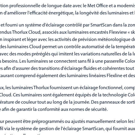
ation professionnelle de longue date avec le Met Office et a modernis
 d'améliorer l'efficacité énergétique, la longévité des luminaires et l
é et fourni un système d'éclairage contrôlé par SmartScan dans la zo
endus Thorlux Cloud, associés aux luminaires encastrés Flexview « sk
n inspirant et léger avec les activités de prévision météorologique d
des luminaires Cloud permet un contrôle automatisé de la températu
 avec des modes préréglés qui imitent les variations naturelles de la
s besoins. Les luminaires se connectent sans fil à une passerelle Colo
 afin d'assurer des transitions d'éclairage fluides et cohérentes tout
taurant comprend également des luminaires linéaires Flexline et des
, les luminaires Thorlux fournissent un éclairage fonctionnel, complé
Cloud. Ces luminaires sont également équipés de la technologie Colo
ature de couleur tout au long de la journée. Des panneaux de sorti
e afin de garantir la conformité aux normes de sécurité.
r peuvent être préprogrammés ou ajustés manuellement selon les b
 fil via le système de gestion de l'éclairage SmartScan, qui fournit a