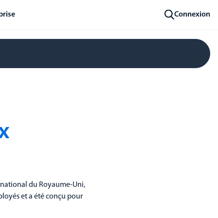
prise
Connexion
x
ue national du Royaume-Uni,
mployés et a été conçu pour