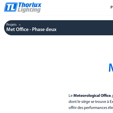
P
Projets
Met Office - Phase deux
Le
Meteorological Office
,
dont le siège se trouve à E
offrir des performances él