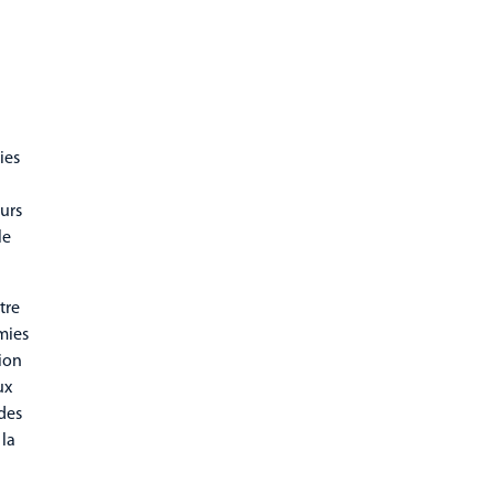
ies
urs
le
tre
mies
tion
ux
 des
 la