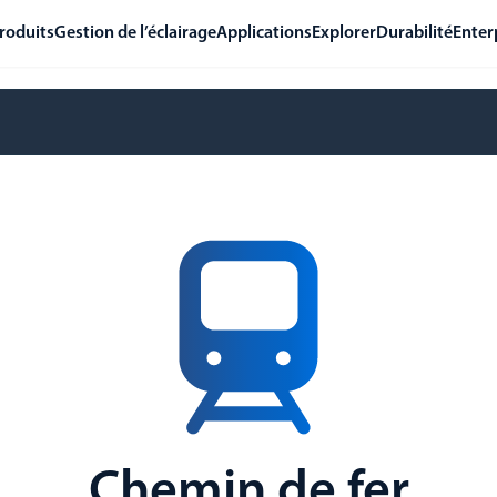
roduits
Gestion de l’éclairage
Applications
Explorer
Durabilité
Enter
Chemin de fer