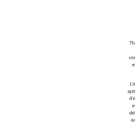
Th
co
e
L'
sys
d'é
e
déf
ém