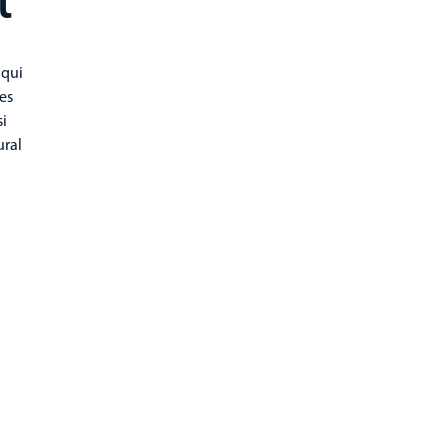
t
 qui
des
si
ural