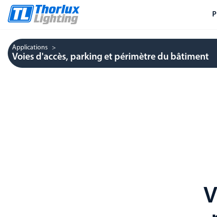
P
Applications
Voies d'accès, parking et périmètre du bâtiment
V