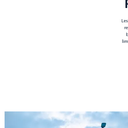
Les
re
b
lim