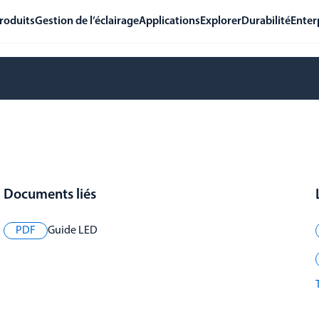
roduits
Gestion de l’éclairage
Applications
Explorer
Durabilité
Enter
Documents liés
PDF
Guide LED