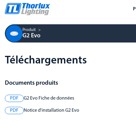
P
Produit
G2 Evo
Téléchargements
Documents produits
PDF
G2 Evo Fiche de données
PDF
Notice d'installation G2 Evo