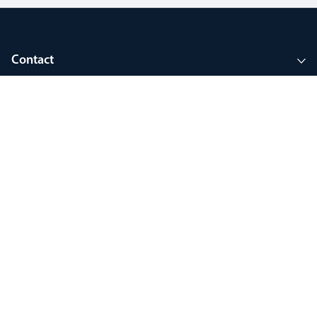
Contact
Enterprise
Rejoignez mon Thorlux