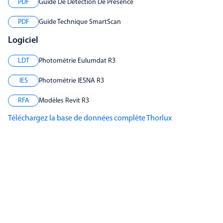
PDF
Guide De Détection De Présence
PDF
Guide Technique SmartScan
Logiciel
LDT
Photométrie Eulumdat R3
IES
Photométrie IESNA R3
RFA
Modèles Revit R3
Téléchargez la base de données complète Thorlux