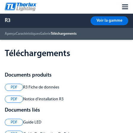
R3
Voir la gamme
Aperçu
Caractéristiques
Galerie
Téléchargements
Téléchargements
Documents produits
PDF
R3 Fiche de données
PDF
Notice d'installation R3
Documents liés
PDF
Guide LED