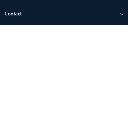
Contact
Enterprise
Rejoignez mon Thorlux
90 ans d’héritage